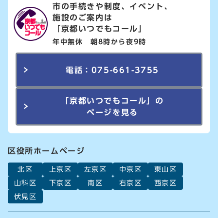
市の手続きや制度、イベント、
施設のご案内は
「京都いつでもコール」
年中無休 朝8時から夜9時
電話：075-661-3755
「京都いつでもコール」の
ページを見る
区役所ホームページ
北区
上京区
左京区
中京区
東山区
山科区
下京区
南区
右京区
西京区
伏見区