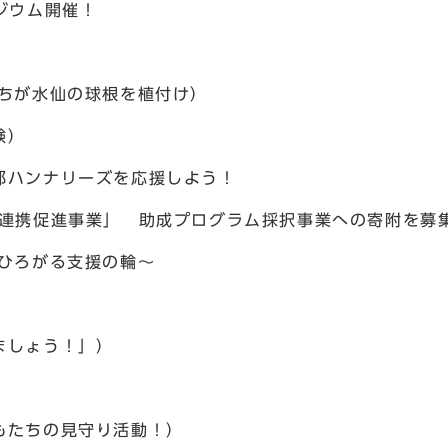
ジウム開催！
たちが水仙の球根を植付け）
験）
都ハンナリーズを応援しよう！
の連携促進事業」 助成プログラム採択事業への寄附を募
でひろがる支援の輪～
ましょう！」）
もたちの見守り活動！）