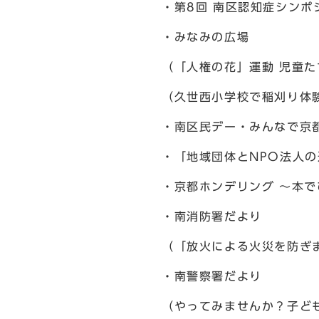
・第8回 南区認知症シンポ
・みなみの広場
（「人権の花」運動 児童
（久世西小学校で稲刈り体
・南区民デー・みんなで京
・「地域団体とNPO法人
・京都ホンデリング ～本
・南消防署だより
（「放火による火災を防ぎ
・南警察署だより
（やってみませんか？子ど