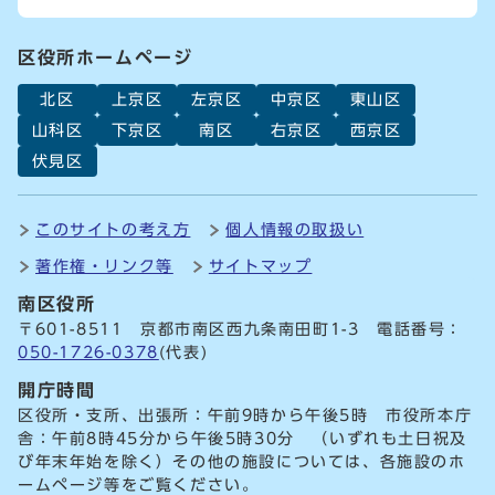
区役所ホームページ
北区
上京区
左京区
中京区
東山区
山科区
下京区
南区
右京区
西京区
伏見区
このサイトの考え方
個人情報の取扱い
著作権・リンク等
サイトマップ
南区役所
〒601-8511 京都市南区西九条南田町1-3 電話番号：
050-1726-0378
(代表)
開庁時間
区役所・支所、出張所：午前9時から午後5時 市役所本庁
舎：午前8時45分から午後5時30分 （いずれも土日祝及
び年末年始を除く）その他の施設については、各施設のホ
ームページ等をご覧ください。