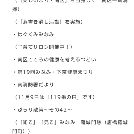
（「美しいまち・南区」を目指して 南区一斉清
掃）
（「落書き消し活動」を実施）
・はぐくみみなみ
（子育てサロン開催中！）
・南区こころの健康を考えるつどい
・第19回みなみ・下京健康まつり
・南消防署だより
（11月9日は「119番の日」です）
・ぶらり散策～その42～
（「知る」「見る」みなみ 羅城門跡（唐橋羅城
門町））