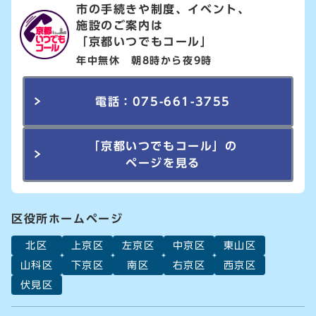
市の手続きや制度、イベント、
施設のご案内は
「京都いつでもコール」
年中無休 朝8時から夜9時
電話：075-661-3755
「京都いつでもコール」の
ページを見る
区役所ホームページ
北区
上京区
左京区
中京区
東山区
山科区
下京区
南区
右京区
西京区
伏見区