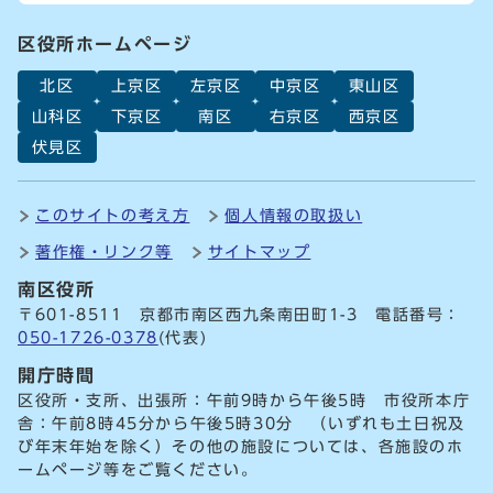
区役所ホームページ
北区
上京区
左京区
中京区
東山区
山科区
下京区
南区
右京区
西京区
伏見区
このサイトの考え方
個人情報の取扱い
著作権・リンク等
サイトマップ
南区役所
〒601-8511 京都市南区西九条南田町1-3 電話番号：
050-1726-0378
(代表)
開庁時間
区役所・支所、出張所：午前9時から午後5時 市役所本庁
舎：午前8時45分から午後5時30分 （いずれも土日祝及
び年末年始を除く）その他の施設については、各施設のホ
ームページ等をご覧ください。