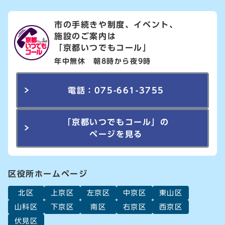
市の手続きや制度、イベント、
施設のご案内は
「京都いつでもコール」
年中無休 朝8時から夜9時
電話：075-661-3755
「京都いつでもコール」の
ページを見る
区役所ホームページ
北区
上京区
左京区
中京区
東山区
山科区
下京区
南区
右京区
西京区
伏見区