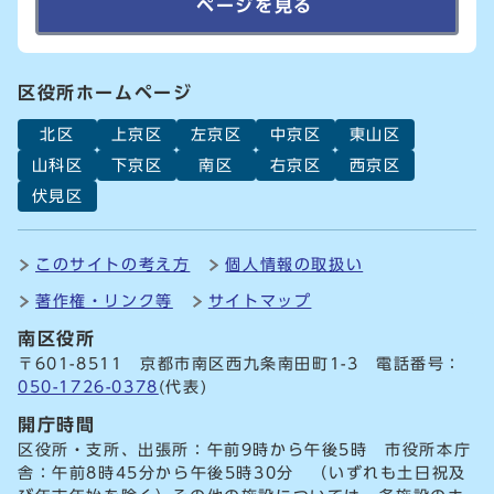
ページを見る
区役所ホームページ
北区
上京区
左京区
中京区
東山区
山科区
下京区
南区
右京区
西京区
伏見区
このサイトの考え方
個人情報の取扱い
著作権・リンク等
サイトマップ
南区役所
〒601-8511 京都市南区西九条南田町1-3 電話番号：
050-1726-0378
(代表)
開庁時間
区役所・支所、出張所：午前9時から午後5時 市役所本庁
舎：午前8時45分から午後5時30分 （いずれも土日祝及