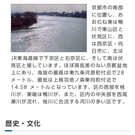
京都市の南部
に位置し、お
おむね東は鴨
川で東山区と
伏見区に、西
は西京区・向
日市に、北は
JR東海道線で下京区と右京区に、そして南は伏
見区と接しています。ほぼ高低差のない京都盆地
上にあり、海抜の最高は東九条河原町付近で28
メ－トル、最低は上鳥羽塔ノ森東向町付近で
14.58 メ－トルとなっています。区の西部を桂
川が、東端は鴨川が、また、区内の中央部を西高
瀬川が流れ、桂川に合流する河川の多い区です。
歴史・文化