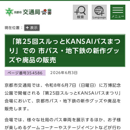
toggle
navigat
メニュー
現在位置：
表示
「第25回スルっとKANSAIバスまつ
り」での 市バス・地下鉄の新作グッ
ズや廃品の販売
2026年6月3日
ページ番号354586
京都市交通局では、令和8年6月7日（日曜日）に万博記念
公園で開催される「第25回スルっとKANSAIバスまつり」
会場において、京都市バス・地下鉄の新作グッズや廃品を
販売します。
会場では、様々な社局のバス車両を展示するほか、お子様
が楽しめるゲームコーナーやステージイベントなどが行わ