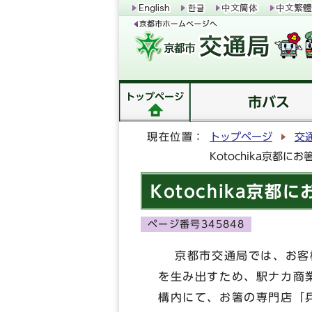
トップページ
市バス
現在位置：
トップページ
交
Kotochika京都に
Kotochika京
ページ番号345848
京都市交通局では、お客様
を生み出すため、駅ナカ商業
構内にて、お箸の専門店「