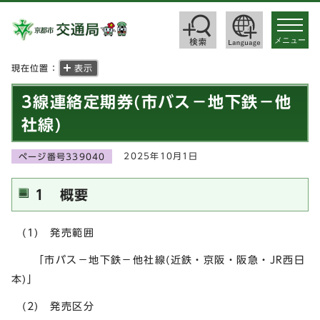
toggle
navigat
メニュー
現在位置：
表示
3線連絡定期券(市バス－地下鉄－他
社線)
2025年10月1日
ページ番号339040
1 概要
(1) 発売範囲
「市バス－地下鉄－他社線(近鉄・京阪・阪急・JR西日
本)」
(2) 発売区分