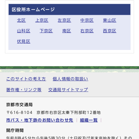
区役所ホームページ
北区
上京区
左京区
中京区
東山区
山科区
下京区
南区
右京区
西京区
伏見区
このサイトの考え方
個人情報の取扱い
著作権・リンク等
交通局サイトマップ
京都市交通局
〒616-8104 京都市右京区太秦下刑部町12番地
市バス・地下鉄のお問い合わせ先
組織一覧
開庁時間
午前8時45分から午後5時30分（土日祝及び年末年始を除く）その