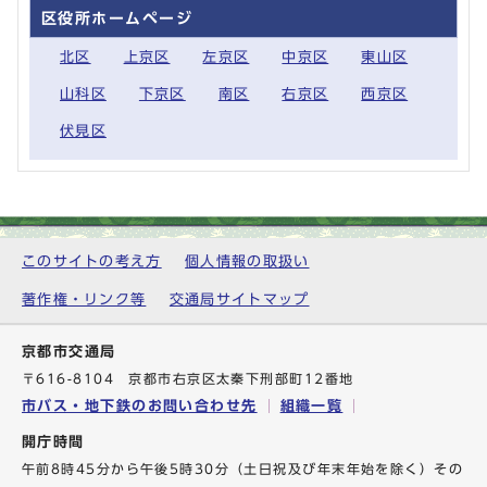
区役所ホームページ
北区
上京区
左京区
中京区
東山区
山科区
下京区
南区
右京区
西京区
伏見区
このサイトの考え方
個人情報の取扱い
著作権・リンク等
交通局サイトマップ
京都市交通局
〒616-8104 京都市右京区太秦下刑部町12番地
市バス・地下鉄のお問い合わせ先
組織一覧
開庁時間
午前8時45分から午後5時30分（土日祝及び年末年始を除く）その