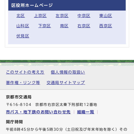
区役所ホームページ
北区
上京区
左京区
中京区
東山区
山科区
下京区
南区
右京区
西京区
伏見区
このサイトの考え方
個人情報の取扱い
著作権・リンク等
交通局サイトマップ
京都市交通局
〒616-8104 京都市右京区太秦下刑部町12番地
市バス・地下鉄のお問い合わせ先
組織一覧
開庁時間
午前8時45分から午後5時30分（土日祝及び年末年始を除く）その