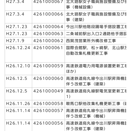
H27.3.4
4261000067
北大路駅女子職員施設整備及び便
事（機械設備）
H27.3.4
4261000066
北大路駅女子職員施設整備及び便
事（建築）
H27.1.23
4261000064
今出川駅他階段踊場手摺設置工事
H27.1.23
4261000063
二条城前駅出入口2通路他手摺設
H27.1.9
4261000062
西賀茂営業所外構改修工事
H26.12.24
4261000061
国際会館駅，松ヶ崎駅，北山駅及
自動改集札機更新工事
H26.12.10
4261000059
高速鉄道電力用電源装置更新工事
ほか）
H26.12.5
4261000060
高速鉄道烏丸線今出川駅昇降機設
伴う改修工事（建築）
H26.12.5
4261000049
高速鉄道烏丸線駅電気室更新工事
1）
H26.11.26
4261000058
鞍馬口駅他改集札機更新工事（建
H26.11.14
4261000057
高速鉄道烏丸線今出川駅昇降機設
伴う改修工事（機械）
H26.11.14
4261000056
高速鉄道烏丸線今出川駅昇降機設
伴う改修工事（建築）