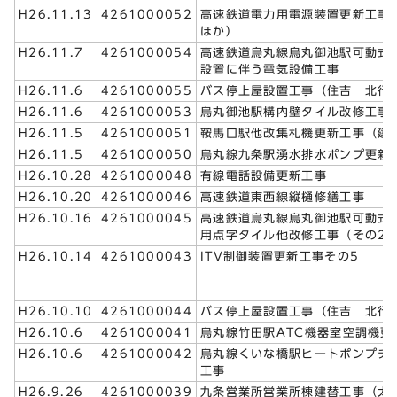
H26.11.13
4261000052
高速鉄道電力用電源装置更新工事
ほか）
H26.11.7
4261000054
高速鉄道烏丸線烏丸御池駅可動式
設置に伴う電気設備工事
H26.11.6
4261000055
バス停上屋設置工事（住吉 北行
H26.11.6
4261000053
烏丸御池駅構内壁タイル改修工事
H26.11.5
4261000051
鞍馬口駅他改集札機更新工事（建
H26.11.5
4261000050
烏丸線九条駅湧水排水ポンプ更新
H26.10.28
4261000048
有線電話設備更新工事
H26.10.20
4261000046
高速鉄道東西線縦樋修繕工事
H26.10.16
4261000045
高速鉄道烏丸線烏丸御池駅可動式
用点字タイル他改修工事（その2
H26.10.14
4261000043
ITV制御装置更新工事その5
H26.10.10
4261000044
バス停上屋設置工事（住吉 北行
H26.10.6
4261000041
烏丸線竹田駅ATC機器室空調機更
H26.10.6
4261000042
烏丸線くいな橋駅ヒートポンプチ
工事
H26.9.26
4261000039
九条営業所営業所棟建替工事（太