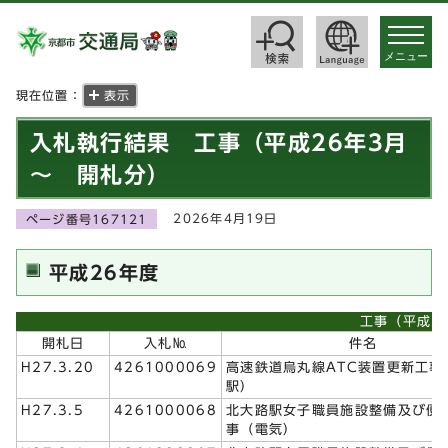
toggle
navigat
メニュー
現在位置：
表示
入札執行結果 工事（平成26年3月
～ 開札分）
2026年4月19日
ページ番号167121
平成26年度
工事（平成2
開札日
入札№
件名
H27.3.20
4261000069
高速鉄道烏丸線ATC装置更新工事
駅）
H27.3.5
4261000068
北大路駅女子職員施設整備及び便
事（電気）