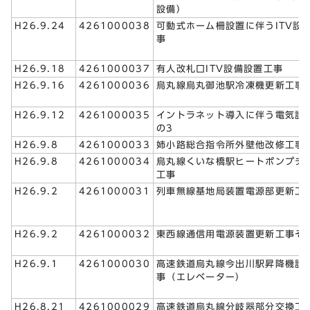
設備）
H26.9.24
4261000038
可動式ホーム柵設置に伴うITV設
事
H26.9.18
4261000037
有人改札口ITV設備設置工事
H26.9.16
4261000036
烏丸線烏丸御池駅冷凍機更新工事
H26.9.12
4261000035
イントラネット導入に伴う電気設
の3
H26.9.8
4261000033
姉小路総合指令所外壁他改修工事
H26.9.8
4261000034
烏丸線くいな橋駅ヒートポンプチ
工事
H26.9.2
4261000031
列車無線基地局装置電源部更新工
H26.9.2
4261000032
東西線通信用電源装置更新工事そ
H26.9.1
4261000030
高速鉄道烏丸線今出川駅昇降機設
事（エレベーター）
H26.8.21
4261000029
高速鉄道烏丸線分岐器部分交換工