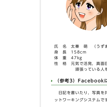
氏 名 太秦 萌 （うず
身 長 158cm
体 重 47kg
性 格 元気で活発，真面
頑張っている人を自
（参考3）Faceboo
日記を書いたり，写真を共
ットワーキングシステムで