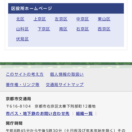
区役所ホームページ
北区
上京区
左京区
中京区
東山区
山科区
下京区
南区
右京区
西京区
伏見区
このサイトの考え方
個人情報の取扱い
著作権・リンク等
交通局サイトマップ
京都市交通局
〒616-8104 京都市右京区太秦下刑部町12番地
市バス・地下鉄のお問い合わせ先
組織一覧
開庁時間
午前8時45分から午後5時30分（土日祝及び年末年始を除く）その