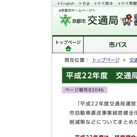
トップページ
市バス
現在位置：
トップページ
交
平成22年度 交通
ページ番号83046
「平成22年度交通局運営
市自動車運送事業経営健全
削減策などについてまとめ