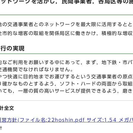
ネットワークを活かし，民間事業者，各局区等の
の交通事業者とのネットワークを最大限に活用するとと
全市的な増客の取組を関係局区に働きかけ，積極的な増収
運行の実現
なご利用をお願いする中にあって，まず，地下鉄・市バ
交通機関でなければなりません。
つ快適に目的地までお運びするという交通事業者の原点
り確かなものとするよう，ソフト・ハードの両面から取組
ても，一層の質の高いサービスが提供できるよう，磨き
針全文
方針(ファイル名:22hoshin.pdf サイズ:1.54 メガ
針