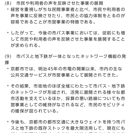
(8) 市民や利用者の声を反映させた事業の展開
経営を重視しがちな民間事業者と比べ，市民や利用者の
声を事業に反映させたり，市民との協力体制をとるのが
容易であることが市営事業の特徴である。
したがって，今後の市バス事業においては，従前にも増
して市民や利用者の声を反映させた事業を展開すること
が求められる。
(9) 市バスと地下鉄が一体となったネットワーク機能の発
揮
京都市では，明治45年の市電の開業以来，市内の主な
公共交通サービスが市営事業として展開されてきた。
その結果，市街地のほぼ全域にわたって市バス・地下鉄
のネットワークが形成され，活発に展開される様々な都
市活動を支えているほか，採算の悪い路線についても市
営事業としての維持がなされるなど，市民のモビリティ
の確保が図られている。
今後も，京都市の都市交通に大きなウェイトを持つ市バ
スと地下鉄の既存ストックを最大限活用して，現在にも