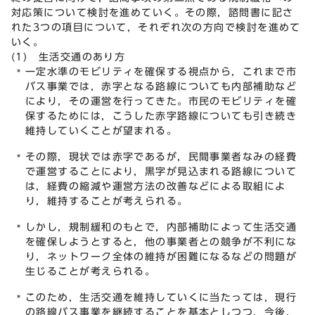
対応策について検討を進めていく。その際，諮問書に記さ
れた3つの項目について，それぞれ次の方向で検討を進めて
いく。
(1) 生活交通のあり方
一定水準のモビリティを確保する視点から，これまで市
バス事業では，赤字となる路線についても内部補助など
により，その運営を行ってきた。市民のモビリティを確
保するためには，こうした赤字路線についても引き続き
維持していくことが望まれる。
その際，現状では赤字であるが，民間事業者なみの経費
で運営することにより，黒字が見込まれる路線について
は，経費の縮減や運営方法の改善などによる取組によ
り，維持することが考えられる。
しかし，規制緩和のもとで，内部補助によって生活交通
を確保しようとすると，他の事業者との競争が不利にな
り，ネットワーク全体の維持が困難になるなどの問題が
生じることが考えられる。
このため，生活交通を維持していくに当たっては，現行
の路線バス事業を継続することを基本としつつ，今後，