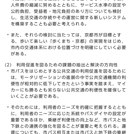
人件費の縮減に努めるとともに，サービス水準の設定や
公的負担，受益者・地元負担のあり方についても検討
し，生活交通の存続やその運営に関する新しいシステム
を構築することも必要と考えられる。
また，それらの検討に当たっては，京都市が目標とす
る，歩いて楽しい「歩くまち・京都」の実現をはじめ，
市内の交通体系における位置づけを明確にしていく必要
がある。
(2) 利用促進を図るための課題の抽出と解決の方向性
市バスをはじめとする公共交通の利用促進を図るために
は，モータリゼーションの進展の中で公共交通機関の利
便性が相対的に低下してきたという事実を踏まえ，マイ
カーにも勝るとも劣らない公共交通の利便性を確保して
いくことが必要である。
そのためには，利用者のニーズを的確に把握するととも
に，利用者のニーズに応じた系統やバスダイヤの設定が
重要であるほか，乗継ぎ利便性の向上など，市バスと地
下鉄との連携の強化を図ることが重要と考えられる。運
賃についても，市バス相互または市バスと地下鉄の乗継