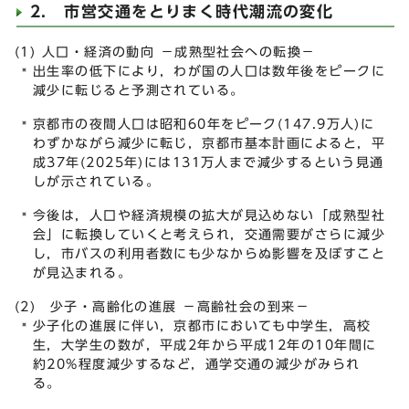
2. 市営交通をとりまく時代潮流の変化
(1) 人口・経済の動向 －成熟型社会への転換－
出生率の低下により，わが国の人口は数年後をピークに
減少に転じると予測されている。
京都市の夜間人口は昭和60年をピーク(147.9万人)に
わずかながら減少に転じ，京都市基本計画によると，平
成37年(2025年)には131万人まで減少するという見通
しが示されている。
今後は，人口や経済規模の拡大が見込めない「成熟型社
会」に転換していくと考えられ，交通需要がさらに減少
し，市バスの利用者数にも少なからぬ影響を及ぼすこと
が見込まれる。
(2) 少子・高齢化の進展 －高齢社会の到来－
少子化の進展に伴い，京都市においても中学生，高校
生，大学生の数が，平成2年から平成12年の10年間に
約20%程度減少するなど，通学交通の減少がみられ
る。