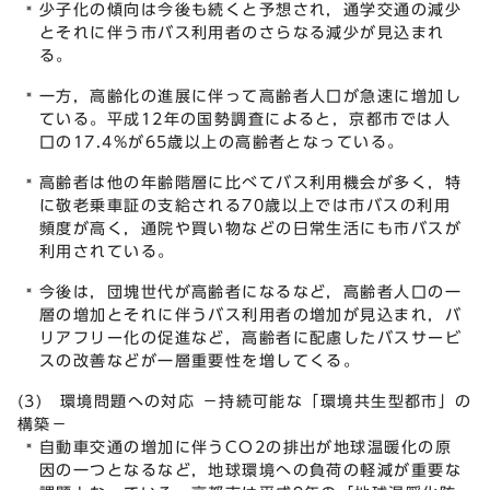
少子化の傾向は今後も続くと予想され，通学交通の減少
とそれに伴う市バス利用者のさらなる減少が見込まれ
る。
一方，高齢化の進展に伴って高齢者人口が急速に増加し
ている。平成12年の国勢調査によると，京都市では人
口の17.4%が65歳以上の高齢者となっている。
高齢者は他の年齢階層に比べてバス利用機会が多く，特
に敬老乗車証の支給される70歳以上では市バスの利用
頻度が高く，通院や買い物などの日常生活にも市バスが
利用されている。
今後は，団塊世代が高齢者になるなど，高齢者人口の一
層の増加とそれに伴うバス利用者の増加が見込まれ，バ
リアフリー化の促進など，高齢者に配慮したバスサービ
スの改善などが一層重要性を増してくる。
(3) 環境問題への対応 －持続可能な「環境共生型都市」の
構築－
自動車交通の増加に伴うCO2の排出が地球温暖化の原
因の一つとなるなど，地球環境への負荷の軽減が重要な