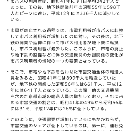
市バスの利用者は，昭和41年には1日平均342千人で
あった。その後，地下鉄開業前年の昭和55年に598千
人とピークに達し，平成12年には336千人に減少して
いる。
市電が廃止される過程では，市電利用者が市バスに転換
して市バス利用者が増加したのに対し，その後は，地下
鉄の開業や延伸に伴って市バス利用者が地下鉄に転換
し，市バス利用者が減少した。このように，市電の廃止
や地下鉄の整備などに伴う交通機関の分担関係の変化が
市バス利用者の増減の一つの要素となっている。
そこで，市電や地下鉄を合わせた市営交通全体の輸送人
員をみると，昭和41年には899千人を輸送していた
が，地下鉄の開業した昭和56年には661千人，平成12
年には641千人となっている。この間，他の交通機関
を含めた京都市域の輸送人員は増加しており，それに占
める市営交通の割合は，昭和41年の49%から昭和56年
には31%，平成12年には26%に低下している。
このように，交通需要が増加しているにもかかわらず，
市営交通のシェアが低下しているのは，第一に，運転免