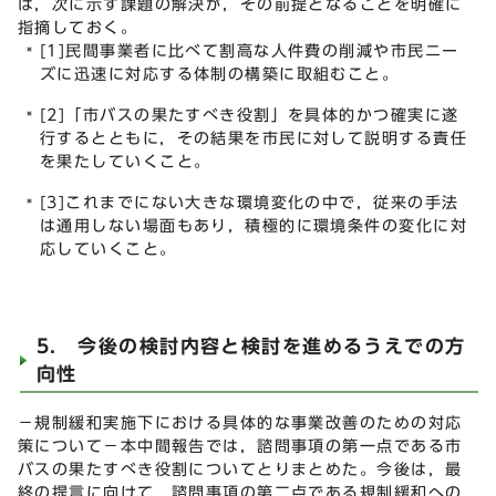
は，次に示す課題の解決が，その前提となることを明確に
指摘しておく。
[1]民間事業者に比べて割高な人件費の削減や市民ニー
ズに迅速に対応する体制の構築に取組むこと。
[2]「市バスの果たすべき役割」を具体的かつ確実に遂
行するとともに，その結果を市民に対して説明する責任
を果たしていくこと。
[3]これまでにない大きな環境変化の中で，従来の手法
は通用しない場面もあり，積極的に環境条件の変化に対
応していくこと。
5. 今後の検討内容と検討を進めるうえでの方
向性
－規制緩和実施下における具体的な事業改善のための対応
策について－本中間報告では，諮問事項の第一点である市
バスの果たすべき役割についてとりまとめた。今後は，最
終の提言に向けて，諮問事項の第二点である規制緩和への