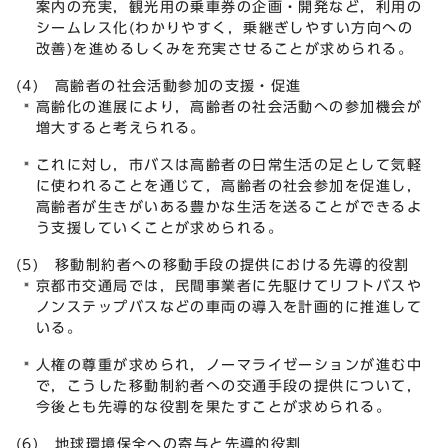
案内の充実，観光用の乗車券の企画・開発など，利用の
シームレス化(わかりやすく，乗継ぎしやすい方向への
改善)を進めるしくみを充実させることが求められる。
(4) 高齢者の社会活動参加の支援・促進
高齢化の進展により，高齢者の社会活動への参加機会が
増大すると考えられる。
これに対し，市バスは高齢者の日常生活の足として気軽
に使われることを通じて，高齢者の社会参加を促進し，
高齢者が生きがいある豊かな生活を送ることができるよ
う支援していくことが求められる。
(5) 移動制約者への移動手段の提供における先導的役割
京都市交通局では，民間事業者に先駆けてリフトバスや
ノンステップバスなどの車両の導入を計画的に推進して
いる。
人権の尊重が求められ，ノーマライゼーションが進む中
で，こうした移動制約者への交通手段の提供について，
今後とも先導的な役割を果たすことが求められる。
(6) 地球環境保全への寄与と先導的役割