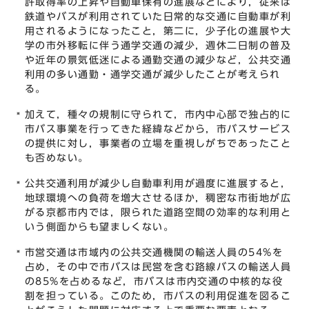
許取得率の上昇や自動車保有の進展などにより，従来は
鉄道やバスが利用されていた日常的な交通に自動車が利
用されるようになったこと，第二に，少子化の進展や大
学の市外移転に伴う通学交通の減少，週休二日制の普及
や近年の景気低迷による通勤交通の減少など，公共交通
利用の多い通勤・通学交通が減少したことが考えられ
る。
加えて，種々の規制に守られて，市内中心部で独占的に
市バス事業を行ってきた経緯などから，市バスサービス
の提供に対し，事業者の立場を重視しがちであったこと
も否めない。
公共交通利用が減少し自動車利用が過度に進展すると，
地球環境への負荷を増大させるほか，稠密な市街地が広
がる京都市内では，限られた道路空間の効率的な利用と
いう側面からも望ましくない。
市営交通は市域内の公共交通機関の輸送人員の54%を
占め，その中で市バスは民営を含む路線バスの輸送人員
の85%を占めるなど，市バスは市内交通の中核的な役
割を担っている。このため，市バスの利用促進を図るこ