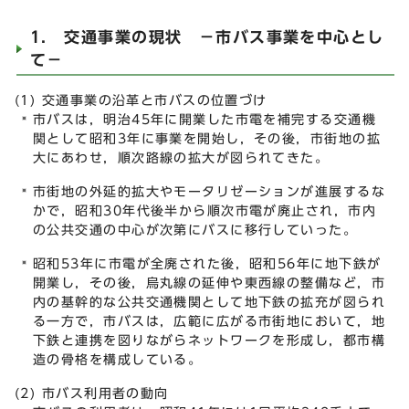
1. 交通事業の現状 －市バス事業を中心とし
て－
(1) 交通事業の沿革と市バスの位置づけ
市バスは，明治45年に開業した市電を補完する交通機
関として昭和3年に事業を開始し，その後，市街地の拡
大にあわせ，順次路線の拡大が図られてきた。
市街地の外延的拡大やモータリゼーションが進展するな
かで，昭和30年代後半から順次市電が廃止され，市内
の公共交通の中心が次第にバスに移行していった。
昭和53年に市電が全廃された後，昭和56年に地下鉄が
開業し，その後，烏丸線の延伸や東西線の整備など，市
内の基幹的な公共交通機関として地下鉄の拡充が図られ
る一方で，市バスは，広範に広がる市街地において，地
下鉄と連携を図りながらネットワークを形成し，都市構
造の骨格を構成している。
(2) 市バス利用者の動向