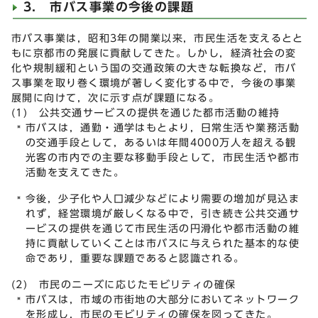
3. 市バス事業の今後の課題
市バス事業は，昭和3年の開業以来，市民生活を支えるとと
もに京都市の発展に貢献してきた。しかし，経済社会の変
化や規制緩和という国の交通政策の大きな転換など，市バ
ス事業を取り巻く環境が著しく変化する中で，今後の事業
展開に向けて，次に示す点が課題になる。
(1) 公共交通サービスの提供を通じた都市活動の維持
市バスは，通勤・通学はもとより，日常生活や業務活動
の交通手段として，あるいは年間4000万人を超える観
光客の市内での主要な移動手段として，市民生活や都市
活動を支えてきた。
今後，少子化や人口減少などにより需要の増加が見込ま
れず，経営環境が厳しくなる中で，引き続き公共交通サ
ービスの提供を通じて市民生活の円滑化や都市活動の維
持に貢献していくことは市バスに与えられた基本的な使
命であり，重要な課題であると認識される。
(2) 市民のニーズに応じたモビリティの確保
市バスは，市域の市街地の大部分においてネットワーク
を形成し，市民のモビリティの確保を図ってきた。