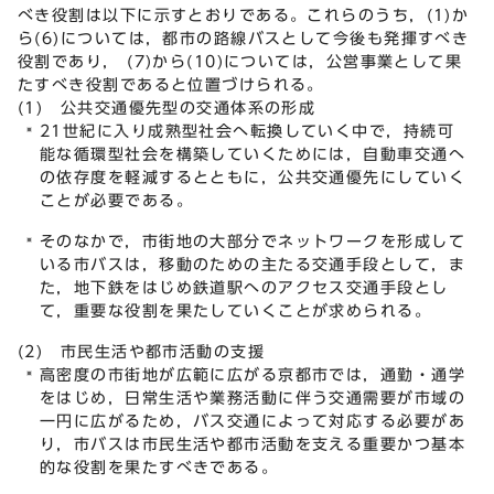
べき役割は以下に示すとおりである。これらのうち，(1)か
ら(6)については，都市の路線バスとして今後も発揮すべき
役割であり， (7)から(10)については，公営事業として果
たすべき役割であると位置づけられる。
(1) 公共交通優先型の交通体系の形成
21世紀に入り成熟型社会へ転換していく中で，持続可
能な循環型社会を構築していくためには，自動車交通へ
の依存度を軽減するとともに，公共交通優先にしていく
ことが必要である。
そのなかで，市街地の大部分でネットワークを形成して
いる市バスは，移動のための主たる交通手段として，ま
た，地下鉄をはじめ鉄道駅へのアクセス交通手段とし
て，重要な役割を果たしていくことが求められる。
(2) 市民生活や都市活動の支援
高密度の市街地が広範に広がる京都市では，通勤・通学
をはじめ，日常生活や業務活動に伴う交通需要が市域の
一円に広がるため，バス交通によって対応する必要があ
り，市バスは市民生活や都市活動を支える重要かつ基本
的な役割を果たすべきである。