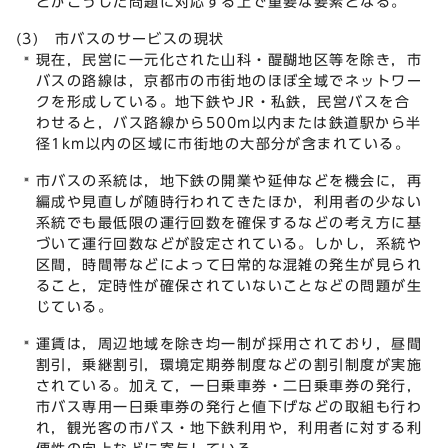
とがこうした問題に対応する上で重要な要素となる。
(3) 市バスのサービスの現状
現在，民営に一元化された山科・醍醐地区等を除き，市
バスの路線は，京都市の市街地のほぼ全域でネットワー
クを形成している。地下鉄やJR・私鉄，民営バスを合
わせると，バス路線から500m以内または鉄道駅から半
径1km以内の区域に市街地の大部分が含まれている。
市バスの系統は，地下鉄の開業や延伸などを機会に，再
編成や見直しが随時行われてきたほか，利用者の少ない
系統でも最低限の運行回数を確保するなどの考え方に基
づいて運行回数などが設定されている。しかし，系統や
区間，時間帯などによって日常的な混雑の発生が見られ
ること，定時性が確保されていないことなどの問題が生
じている。
運賃は，周辺地域を除き均一制が採用されており，昼間
割引，乗継割引，環境定期券制度などの割引制度が実施
されている。加えて，一日乗車券・二日乗車券の発行，
市バス専用一日乗車券の発行と値下げなどの取組も行わ
れ，観光客の市バス・地下鉄利用や，利用者に対する利