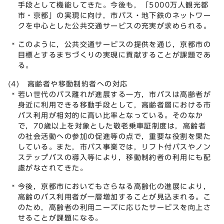
手段として機能してきた。今後も，「5000万人観光都
市・京都」の実現に向け，市バス・地下鉄のネットワー
クを中心とした公共交通サービスの充実が求められる。
このように，公共交通サービスの提供を通じ，京都市の
目標とするまちづくりの実現に貢献することが課題であ
る。
(4) 高齢者や移動制約者への対応
若い世代のバス離れが進展する一方，市バスは高齢者が
身近に利用できる移動手段として，高齢者層における市
バス利用が相対的に高い比率となっている。そのなか
で，70歳以上を対象とした敬老乗車証制度は，高齢者
の社会活動への参加の促進等の点で，重要な役割を果た
している。また，市バス事業では，リフト付バスやノン
ステップバスの導入等により，移動制約者の利用にも配
慮がなされてきた。
今後，京都市においてもさらなる高齢化の進展により，
高齢のバス利用者が一層増加することが見込まれる。こ
のため，高齢者の利用ニーズに応じたサービスを向上さ
せることが課題になる。