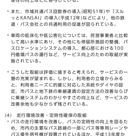
便性の向上などに寄与している。
また，市域共通バス回数券の導入(昭和51年)や「スル
ッとKANSAI」の導入(平成12年)などにより，他の鉄
道・バス会社との共通利用の促進が図られている。
車両の低床化や低公害化については，民営事業者と比較
して高い水準にあり，その他にも停留所施設の整備，バ
スロケーションシステムの導入，都心部における100
円循環バスの運行など，サービス向上のための取組が実
施されている。
こうした取組は評価に値すると考えられ，サービスの一
層の充実が望まれる。しかし，利用者の立場からみる
と，利用者ニーズに的確に対応した系統やダイヤの設
定，市バスと地下鉄の乗継運賃の設定方法の改善ならび
に乗継システムのわかりやすさの向上など，サービスの
改善余地も少なからず残されている。
(4) 走行環境改善・定時性確保の取組
バスの走行環境を改善し，バスの定時性の向上を図るた
め，市内の主要なバス路線の一部にバス等専用レーンや
バス優先信号機が設置されているほか，平成13年度か