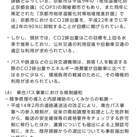
課題となっている。京都市は平成9年の「地球温暖化防
止京都会議」(COP3)の開催都市でもあり，また同年に
策定された「京都市地球温暖化対策地域推進計画」で
は，京都市におけるCO2排出量を，平成22年までに平
成2年の90%に抑制することが目標に掲げられている。
しかし，現状では，CO2排出量はこの目標を上回る水
準で推移しており，公共交通の利用促進や自動車交通の
適正な利用が求められている。
バスや鉄道などの公共交通機関は，旅客1人を輸送する
際のCO2排出量やエネルギー消費量が自動車に比べて
はるかに少なく，環境負荷の軽減のために，その積極的
利用が求められている。
(4) 乗合バス事業における規制緩和
－競争原理の導入と内部補助のしくみからの転換－
平成14年2月の道路運送法の改正により，乗合バス事
業への参入規制が，従来の需給調整を前提とした免許制
から，輸送の安全確保等の資格要件をチェックする許可
制に移行したほか，運賃についても届出による上限認可
制に，また，既存路線からの退出についても事前届出制