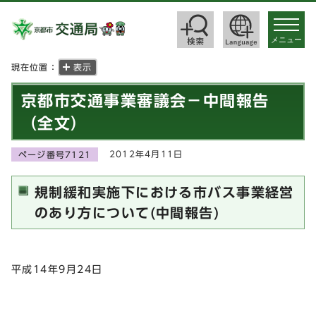
toggle
navigat
メニュー
現在位置：
表示
京都市交通事業審議会－中間報告
（全文）
2012年4月11日
ページ番号7121
規制緩和実施下における市バス事業経営
のあり方について(中間報告)
平成14年9月24日