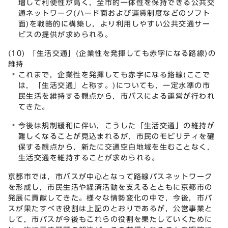
増して利便性が高く，全市的一体性を保持できる公共交
通ネットワーク(ハード面および運賃制度などのソフト
面)を戦略的に構築し，より利用しやすい公共交通サー
ビスの提供が求められる。
(10) 「生活交通」(企業性を発揮しても赤字になる路線)の
維持
これまで，企業性を発揮しても赤字になる路線(ここで
は，「生活交通」と称す。)についても，一定水準の市
民生活を維持する観点から，市バスによる運営が行われ
てきた。
今後は規制緩和に伴い，こうした「生活交通」の維持が
難しくなることが見込まれるが，市民のモビリティを確
保する観点から，新たに交通空白地域を生むことなく，
生活交通を維持することが求められる。
京都市では，市バスが中心となって路線バスネットワーク
を形成し，市民生活や経済活動を支えるとともに京都市の
発展に貢献してきた。様々な情勢変化の中で，今後，市バ
スが果たすべき役割は上記のとおりであるが，公営事業と
して，市バスが今後もこれらの役割を果たしていくために