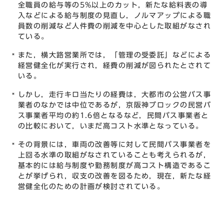
全職員の給与等の5%以上のカット，新たな給料表の導
入などによる給与制度の見直し，ノルマアップによる職
員数の削減など人件費の削減を中心とした取組がなされ
ている。
また，横大路営業所では，「管理の受委託」などによる
経営健全化が実行され，経費の削減が図られたとされて
いる。
しかし，走行キロ当たりの経費は，大都市の公営バス事
業者のなかでは中位であるが，京阪神ブロックの民営バ
ス事業者平均の約1.6倍となるなど，民間バス事業者と
の比較において，いまだ高コスト水準となっている。
その背景には，車両の改善等に対して民間バス事業者を
上回る水準の取組がなされていることも考えられるが，
基本的には給与制度や勤務制度が高コスト構造であるこ
とが挙げられ，収支の改善を図るため，現在，新たな経
営健全化のための計画が検討されている。