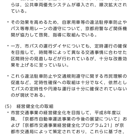
らは，公共車両優先システムが導入され，順次拡大され
ている。
その効果を高めるため，自家用車等の違法駐停車防止や
バス等専用レーンの遵守について，京都府警など関係機
関が協力して啓発，指導に取組んでいる。
一方，市バスの運行ダイヤについても，定時運行の確保
を目指して，時間帯によって異なる交通事情に合わせた
区間時分の見直しなどが行われているが，十分な改善効
果を上げるに至っていない。
これら違法駐車防止や交通規則遵守に関する市民理解の
促進など，定時性確保への取組は十分でなく，依然とし
てバスの定時性や円滑な運行は十分に確保されていない
のが現状である。
(5) 経営健全化の取組
市営交通事業の経営健全化を目指して，平成8年度以
降，「京都市自動車運送事業の今後の展望について」お
よび「京都市交通事業経営健全化プログラム21」が京
都市交通局によって策定されており，これらに基づき，