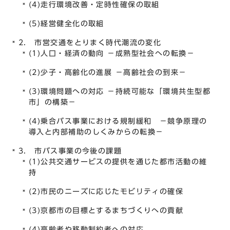
(4)走行環境改善・定時性確保の取組
(5)経営健全化の取組
2. 市営交通をとりまく時代潮流の変化
(1)人口・経済の動向 －成熟型社会への転換－
(2)少子・高齢化の進展 －高齢社会の到来－
(3)環境問題への対応 －持続可能な「環境共生型都
市」の構築－
(4)乗合バス事業における規制緩和 －競争原理の
導入と内部補助のしくみからの転換－
3. 市バス事業の今後の課題
(1)公共交通サービスの提供を通じた都市活動の維
持
(2)市民のニーズに応じたモビリティの確保
(3)京都市の目標とするまちづくりへの貢献
(4)高齢者や移動制約者への対応