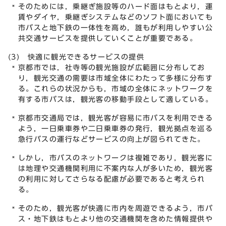
そのためには，乗継ぎ施設等のハード面はもとより，運
賃やダイヤ，乗継ぎシステムなどのソフト面においても
市バスと地下鉄の一体性を高め，誰もが利用しやすい公
共交通サービスを提供していくことが重要である。
(3) 快適に観光できるサービスの提供
京都市では，社寺等の観光施設が広範囲に分布してお
り，観光交通の需要は市域全体にわたって多様に分布す
る。これらの状況からも，市域の全体にネットワークを
有する市バスは，観光客の移動手段として適している。
京都市交通局では，観光客が容易に市バスを利用できる
よう，一日乗車券や二日乗車券の発行，観光拠点を巡る
急行バスの運行などサービスの向上が図られてきた。
しかし，市バスのネットワークは複雑であり，観光客に
は地理や交通機関利用に不案内な人が多いため，観光客
の利用に対してさらなる配慮が必要であると考えられ
る。
そのため，観光客が快適に市内を周遊できるよう，市バ
ス・地下鉄はもとより他の交通機関を含めた情報提供や