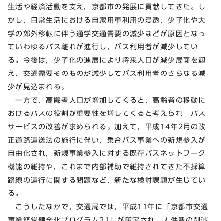
生活や経済活動を支え，京都市の発展に貢献してきた。し
かし，日常生活における自家用車利用の浸透，少子化や大
学の郊外移転に伴う通学交通需要の減少などが原因となっ
ていわゆるバス離れが進行し，バス利用者が減少してい
る。今後は，少子化の進展により将来人口が減少局面を迎
え，交通需要そのものが減少してバス利用者のさらなる減
少が見込まれる。
一方で，高齢者人口が増加してくると，高齢者の移動に
おけるバスの役割が重要性を増してくると考えられ，バス
サービスの改善が求められる。加えて，平成14年2月の改
正道路運送法の施行に伴い，乗合バス事業への新規参入が
自由化され，新規事業参入に対する既存バスネットワーク
機能の維持や，これまで内部補助で維持されてきた不採算
路線の運行に関する問題など，新たな検討課題が生じてい
る。
こうしたなかで，交通局では，平成11年に「京都市交通
事業経営健全化プログラム21」が策定され，人件費の削減