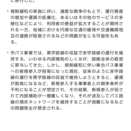
に移行した。
規制緩和の実施に伴い，適度な競争のもとで，運行頻度
の増加や運賃の低廉化，あるいはその他のサービスの多
様化などにより，利用者の便益が拡大することが期待さ
れる一方，地域における円滑な交通の確保や交通機関相
互の連携が阻害されるなどの問題が生じる可能性もあ
る。
市バス事業では，黒字路線の収益で赤字路線の運行を維
持する，いわゆる内部補助のしくみが，路線全体の経営
に寄与してきた。しかし，規制緩和に伴い乗合バス事業
への新規参入が容易になった現在，従来のように赤字路
線の運行を黒字路線の収益で維持しようとすると，運賃
が割高になるなど，新規参入する事業者との競争条件が
不利になることが想定され，その結果，新規参入が促さ
れて内部補助が一層難しくなり，それが波及してバス路
線の現状ネットワークを維持することが困難になるなど
の問題発生が懸念される。