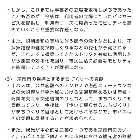
しかし，これまでは事業者の立場を重視しがちであった
ことも否めず，今後は，利用者の立場にたったバスサー
ビスを提供し，利用者ニーズに見合ったモビリティを高
めていくことが重要な課題となる。
また，規制緩和の実施に伴う競争の激化などにより，不
採算路線の維持が厳しくなるなどの変化が予測される
が，これまでに構築してきたストックを有効に活用しな
がら運営の効率化を図り，市民生活に必要なモビリティ
を確保していくことが課題になる。
(3) 京都市の目標とするまちづくりへの貢献
市バスは，公共施設へのアクセスや洛西ニュータウンな
どの大規模な開発地域における交通基盤あるいは産業・
商業を支える交通機関のひとつとして，まちづくりにも
貢献してきた。今後は，「歩いて暮らせるまちづくり」
がまちづくりの目標として掲げられるなかで，市バスは
その実現に貢献することが求められる。
また，観光が中心的な産業の一つである京都市におい
て，市バスは地下鉄とともに市内における観光客の移動