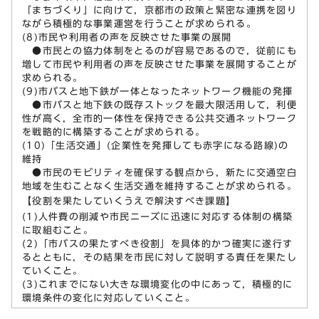
「まちづくり」に向けて，京都市の政策と緊密な連携を図り
ながら積極的な事業運営を行うことが求められる。
(8)市民や利用者の声を反映させた事業の展開
●市民との協力体制をとるのが容易であるので，従前にも
増して市民や利用者の声を反映させた事業を展開することが
求められる。
(9)市バスと地下鉄が一体となったネットワーク機能の発揮
●市バスと地下鉄の既存ストックを最大限活用して，利便
性が高く，全市的一体性を保持できる公共交通ネットワーク
を戦略的に構築することが求められる。
(10)「生活交通」(企業性を発揮しても赤字になる路線)の
維持
●市民のモビリティを確保する観点から，新たに交通空白
地域を生むことなく生活交通を維持することが求められる。
【役割を果たしていくうえで解決すべき課題】
(1)人件費の削減や市民ニーズに迅速に対応する体制の構築
に取組むこと。
(2)「市バスの果たすべき役割」を具体的かつ確実に遂行す
るとともに，その結果を市民に対して説明する責任を果たし
ていくこと。
(3)これまでにない大きな環境変化の中にあって，積極的に
環境条件の変化に対応していくこと。