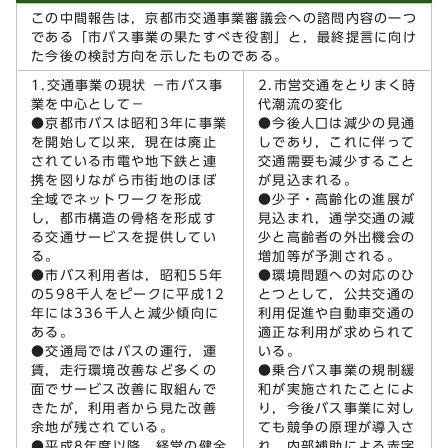
この中間報告は，京都市交通事業審議会への諮問内容の一つ
である「市バス事業の果たすべき役割」と，最終提言に向け
た今後の検討方向を示したものである。
1.交通事業の現状 －市バス事
2.市営交通をとりまく時
業を中心として－
代潮流の変化
●京都市バスは昭和3年に事業
●今後人口は減少の見通
を開始して以来，現在は廃止
しであり，これに伴って
されている市電や地下鉄と連
交通需要も減少すること
携を図りながら市街地のほぼ
が見込まれる。
全域でネットワークを形成
●少子・高齢化の進展が
し，都市構造の骨格を形成す
見込まれ，通学交通の減
る交通サービスを提供してい
少と高齢者の外出機会の
る。
増加等が予測される。
●市バス利用者は，昭和55年
●環境問題への対応のひ
の598千人をピークに平成12
とつとして，公共交通の
年には336千人と減少傾向に
利用促進や自動車交通の
ある。
適正な利用が求められて
●交通局ではバスの運行，運
いる。
賃，走行環境改善など多くの
●乗合バス事業の規制緩
面でサービス改善に取組んで
和が実施されたことによ
きたが，利用者から見た改善
り，今後バス事業に対し
余地が残されている。
ても競争の原理が導入さ
●平成8年度以降，経営の健全
れ，内部補助による赤字