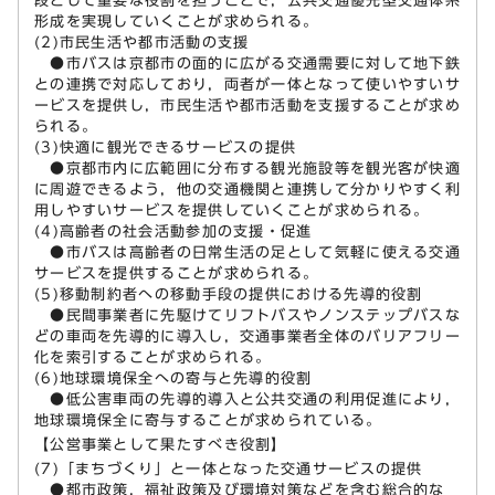
段として重要な役割を担うことで，公共交通優先型交通体系
形成を実現していくことが求められる。
(2)市民生活や都市活動の支援
●市バスは京都市の面的に広がる交通需要に対して地下鉄
との連携で対応しており，両者が一体となって使いやすいサ
ービスを提供し，市民生活や都市活動を支援することが求め
られる。
(3)快適に観光できるサービスの提供
●京都市内に広範囲に分布する観光施設等を観光客が快適
に周遊できるよう，他の交通機関と連携して分かりやすく利
用しやすいサービスを提供していくことが求められる。
(4)高齢者の社会活動参加の支援・促進
●市バスは高齢者の日常生活の足として気軽に使える交通
サービスを提供することが求められる。
(5)移動制約者への移動手段の提供における先導的役割
●民間事業者に先駆けてリフトバスやノンステップバスな
どの車両を先導的に導入し，交通事業者全体のバリアフリー
化を索引することが求められる。
(6)地球環境保全への寄与と先導的役割
●低公害車両の先導的導入と公共交通の利用促進により，
地球環境保全に寄与することが求められている。
【公営事業として果たすべき役割】
(7)「まちづくり」と一体となった交通サービスの提供
●都市政策，福祉政策及び環境対策などを含む総合的な