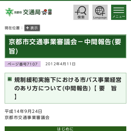
toggle
navigat
メニュー
現在位置：
表示
京都市交通事業審議会－中間報告(要
旨)
2012年4月11日
ページ番号7107
規制緩和実施下における市バス事業経営
のあり方について(中間報告)【 要 旨
】
平成14年9月24日
京都市交通事業審議会
はじめに