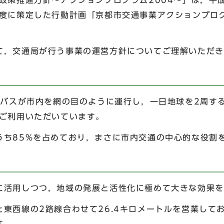
政策推進方針～アクションプログラム2004～」は，平
年度に策定した行動計画「京都市交通事業アクションプロ
，交通局が行う事業の運営方針についてご理解いただき
のバスが市内を網の目のように運行し，一日地球を2周す
にご利用いただいています。
うち85%を占めており，まさに市内交通の中心的な役割
に活用しつつ，地域の発展と活性化に極めて大きな効果を
東西線の2路線合わせて26.4キロメートルを営業して