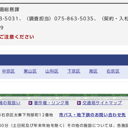
画総務課
3-5031、（調査担当）075-863-5035、（契約・入札
39
ご注意ください
中京区
東山区
山科区
下京区
南区
右京区
報の取扱い
著作権・リンク等
交通局サイトマップ
市バス・地下鉄のお問い合わせ先
京都市右京区太秦下刑部町12番地
時30分（土日祝及び年末年始を除く）その他の施設については、各施