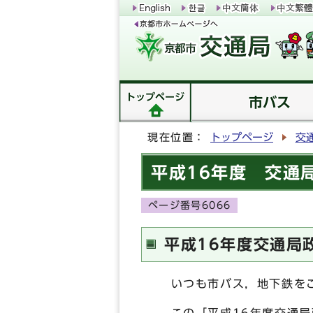
トップページ
市バス
現在位置：
トップページ
交
平成16年度 交通
ページ番号6066
平成16年度交通局
いつも市バス，地下鉄をご