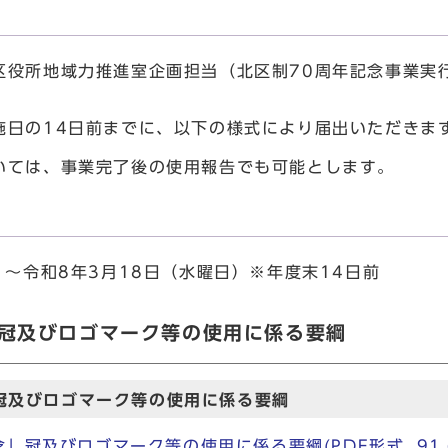
役所地域力推進室企画担当（北区制70周年記念事業実
施日の14日前までに、以下の様式により届出いただきま
いては、事業完了後の使用報告でも可能とします。
）～令和8年3月18日（水曜日）※年度末14日前
」冠及びロゴマーク等の使用に係る要綱
冠及びロゴマーク等の使用に係る要綱
」冠及びロゴマーク等の使用に係る要綱(PDF形式, 91.6