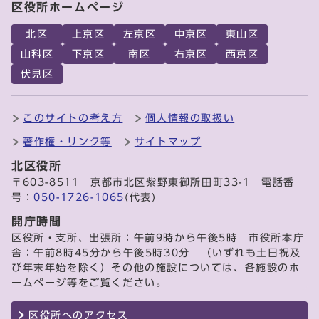
区役所ホームページ
北区
上京区
左京区
中京区
東山区
山科区
下京区
南区
右京区
西京区
伏見区
このサイトの考え方
個人情報の取扱い
著作権・リンク等
サイトマップ
北区役所
〒603-8511 京都市北区紫野東御所田町33-1 電話番
号：
050-1726-1065
(代表)
開庁時間
区役所・支所、出張所：午前9時から午後5時 市役所本庁
舎：午前8時45分から午後5時30分 （いずれも土日祝及
び年末年始を除く）その他の施設については、各施設のホ
ームページ等をご覧ください。
区役所へのアクセス