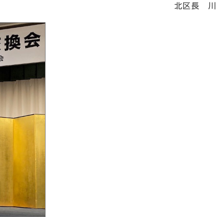
長 川妻聖