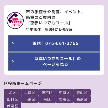
市の手続きや制度、イベント、
施設のご案内は
「京都いつでもコール」
年中無休 朝8時から夜9時
電話：075-661-3755
「京都いつでもコール」の
ページを見る
区役所ホームページ
北区
上京区
左京区
中京区
東山区
山科区
下京区
南区
右京区
西京区
伏見区