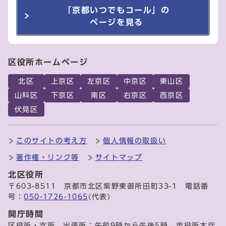
「京都いつでもコール」の
ページを見る
区役所ホームページ
北区
上京区
左京区
中京区
東山区
山科区
下京区
南区
右京区
西京区
伏見区
このサイトの考え方
個人情報の取扱い
著作権・リンク等
サイトマップ
北区役所
〒603-8511 京都市北区紫野東御所田町33-1 電話番
号：
050-1726-1065
(代表)
開庁時間
区役所・支所、出張所：午前9時から午後5時 市役所本庁