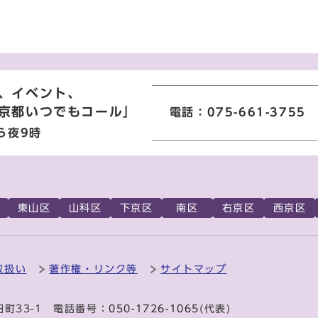
、イベント、
京都いつでもコール」
電話：075-661-3755
ら夜9時
東山区
山科区
下京区
南区
右京区
西京区
取扱い
著作権・リンク等
サイトマップ
田町33-1 電話番号：
050-1726-1065
(代表)