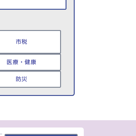
市税
医療・健康
防災