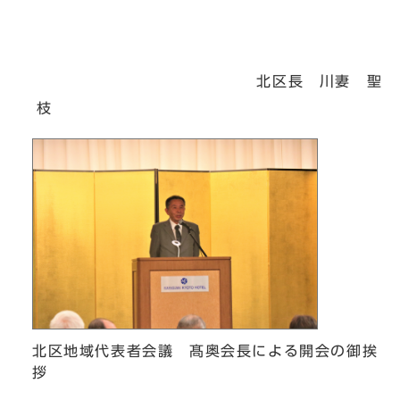
北区長 川妻 聖
枝
北区地域代表者会議 髙奥会長による開会の御挨
拶