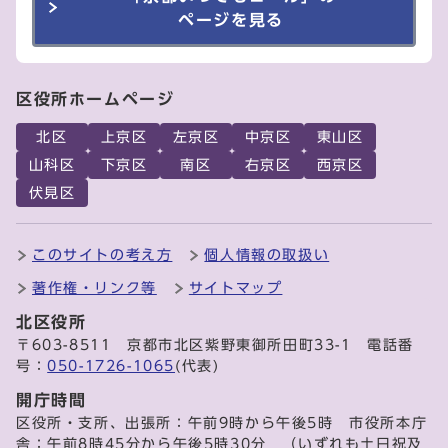
ページを見る
区役所ホームページ
北区
上京区
左京区
中京区
東山区
山科区
下京区
南区
右京区
西京区
伏見区
このサイトの考え方
個人情報の取扱い
著作権・リンク等
サイトマップ
北区役所
〒603-8511 京都市北区紫野東御所田町33-1 電話番
号：
050-1726-1065
(代表)
開庁時間
区役所・支所、出張所：午前9時から午後5時 市役所本庁
舎：午前8時45分から午後5時30分 （いずれも土日祝及