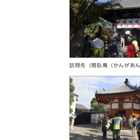
訪問先（閑臥庵（かんがあ