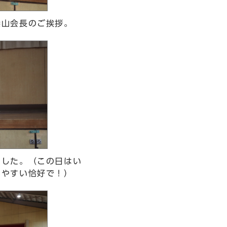
柴山会長のご挨拶。
ました。（この日はい
きやすい恰好で！）