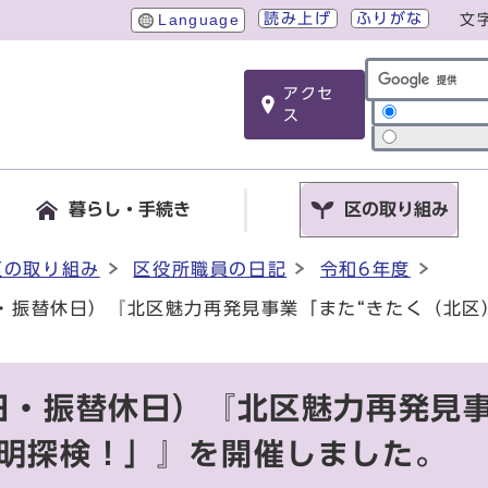
読み上げ
ふりがな
Language
文
アクセ
サイト内検索
ス
暮らし・手続き
区の取り組み
区の取り組み
区役所職員の日記
令和6年度
日・振替休日）『北区魅力再発見事業「また“きたく（北区
日・振替休日）『北区魅力再発見
紫明探検！」』を開催しました。