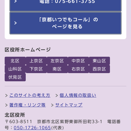
電話：075-661-3755
「京都いつでもコール」の
ページを見る
区役所ホームページ
北区
上京区
左京区
中京区
東山区
山科区
下京区
南区
右京区
西京区
伏見区
このサイトの考え方
個人情報の取扱い
著作権・リンク等
サイトマップ
北区役所
〒603-8511 京都市北区紫野東御所田町33-1 電話番
号：
050-1726-1065
(代表)