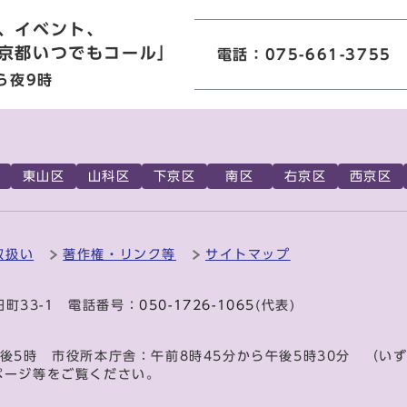
、イベント、
京都いつでもコール」
電話：075-661-3755
ら夜9時
東山区
山科区
下京区
南区
右京区
西京区
取扱い
著作権・リンク等
サイトマップ
田町33-1 電話番号：
050-1726-1065
(代表)
後5時 市役所本庁舎：午前8時45分から午後5時30分 （い
ページ等をご覧ください。