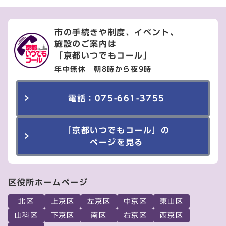
市の手続きや制度、イベント、
施設のご案内は
「京都いつでもコール」
年中無休 朝8時から夜9時
電話：075-661-3755
「京都いつでもコール」の
ページを見る
区役所ホームページ
北区
上京区
左京区
中京区
東山区
山科区
下京区
南区
右京区
西京区