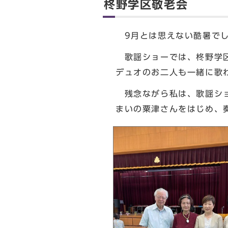
柊野学区敬老会
9月とは思えない酷暑でし
歌謡ショーでは、柊野学区
デュオのお二人も一緒に歌
残念ながら私は、歌謡ショ
まいの粟津さんをはじめ、