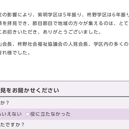
の影響により、紫明学区は5年振り、柊野学区は6年振
顔を拝見でき、節目節目で地域の方々が集えるのは、とて
にお招きいただき、ありがとうございました。
会長、柊野社会福祉協議会の人見会長、学区内の多くの
疲れ様でした。
長 川妻
意見をお聞かせください
たか？
もいえない
役に立たなかった
ったですか？