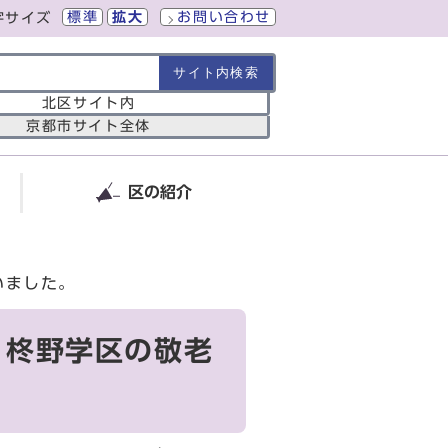
標準
拡大
お問い合わせ
字サイズ
の範囲
北区サイト内
京都市サイト全体
区の紹介
いました。
）柊野学区の敬老