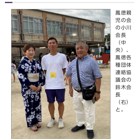
鳳徳親
児の会
の小川
会長
（中
央）、
鳳徳各
種団体
連絡協
議会の
鈴木会
長
（右）
と。