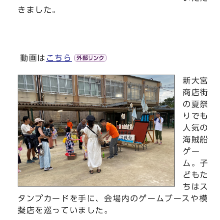
きました。
動画は
こちら
新大宮
商店街
の夏祭
りでも
人気の
海賊船
ゲー
ム。子
どもた
ちはス
タンプカードを手に、会場内のゲームブースや模
擬店を巡っていました。