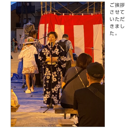
ご挨拶
させて
いただ
きまし
た。