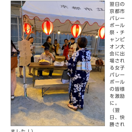
翌日の
京都市
バレー
ボール
祭・チ
ャンピ
オン大
会に出
場され
る女子
バレー
ボール
の皆様
を激励
に。
（翌
日、快
勝され
ました！）