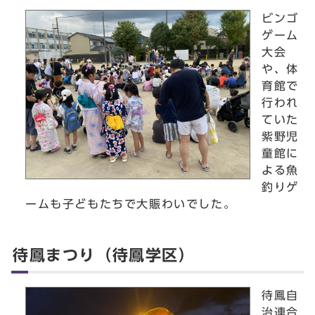
ビンゴ
ゲーム
大会
や、体
育館で
行われ
ていた
紫野児
童館に
よる魚
釣りゲ
ームも子どもたちで大賑わいでした。
待鳳まつり（待鳳学区）
待鳳自
治連合