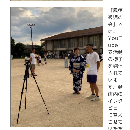
「鳳徳
親児の
会」で
は、
YouT
ube
で活動
の様子
を発信
されて
いま
す。動
画内の
インタ
ビュー
に答え
させて
いただ