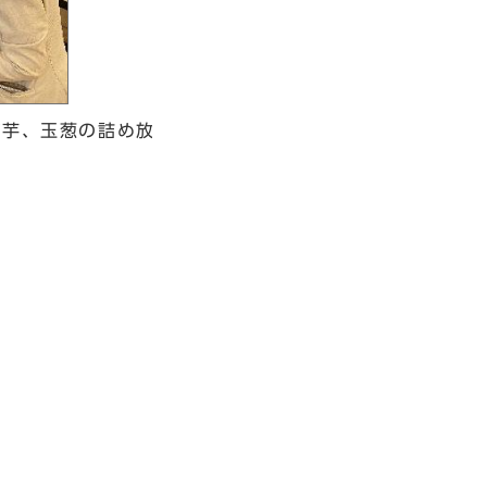
が芋、玉葱の詰め放