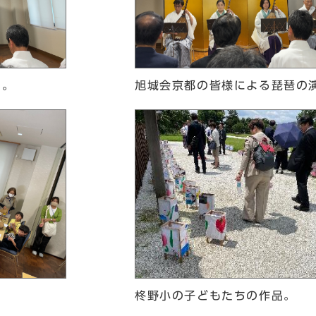
た。
旭城会京都の皆様による琵琶の
。
柊野小の子どもたちの作品。