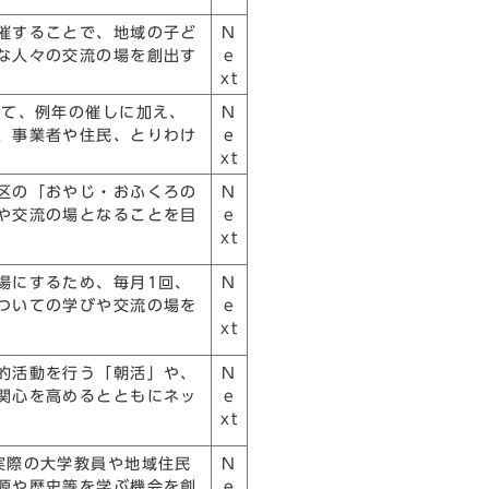
催することで、地域の子ど
N
な人々の交流の場を創出す
e
xt
いて、例年の催しに加え、
N
、事業者や住民、とりわけ
e
xt
区の「おやじ・おふくろの
N
や交流の場となることを目
e
xt
場にするため、毎月1回、
N
ついての学びや交流の場を
e
xt
的活動を行う「朝活」や、
N
関心を高めるとともにネッ
e
xt
実際の大学教員や地域住民
N
源や歴史等を学ぶ機会を創
e