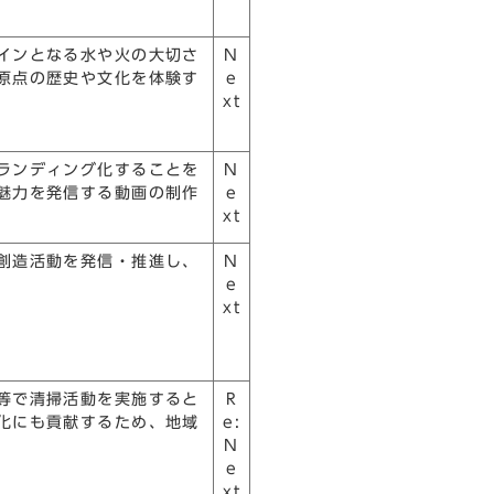
インとなる水や火の大切さ
N
原点の歴史や文化を体験す
e
xt
ランディング化することを
N
魅力を発信する動画の制作
e
xt
創造活動を発信・推進し、
N
e
xt
等で清掃活動を実施すると
R
化にも貢献するため、地域
e:
N
e
xt