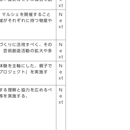
xt
、マルシェを開催すること
N
域がそれぞれに持つ物産や
e
xt
づくりに活用すべく、その
N
、芸術創造活動の拡大や多
e
xt
体験を主軸にした、親子で
N
プロジェクト」を実施す
e
xt
する理解と協力を広めるべ
N
等を実施する。
e
xt