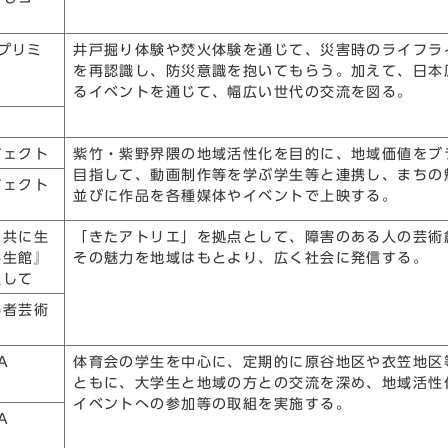
e（プリミ
井戸掘り体験や焚火体験を通じて、災害時のライフラ
を再認識し、防災意識を抱いてもらう。加えて、日本
るイベントを通じて、幅広い世代の交流を図る。
ジェクト
紫竹・紫野界隈の地域活性化を目的に、地域価値をブ
目指して、動画制作等を学ぶ学生等と連携し、まちの
ジェクト
並びに作品を各種媒体やイベントで上映する。
も共に生
「きたアトリエ」を拠点として、障害のある人の芸術
共生館』
その魅力を地域はもとより、広く社会に発信する。
通して
碍者芸術
A
体育会の学生を中心に、定期的に原谷地区や衣笠地区
ともに、大学生と地域の方との交流を深め、地域活性
イベントへの参加等の取組を実施する。
A