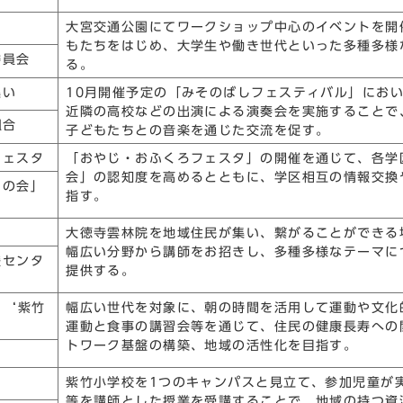
大宮交通公園にてワークショップ中心のイベントを開
もたちをはじめ、大学生や働き世代といった多種多様
委員会
る。
集い
10月開催予定の「みそのばしフェスティバル」にお
近隣の高校などの出演による演奏会を実施することで
組合
子どもたちとの音楽を通じた交流を促す。
フェスタ
「おやじ・おふくろフェスタ」の開催を通じて、各学
会」の認知度を高めるとともに、学区相互の情報交換
ろの会」
指す。
大徳寺雲林院を地域住民が集い、繋がることができる
幅広い分野から講師をお招きし、多種多様なテーマに
援センタ
提供する。
mo ‘紫竹
幅広い世代を対象に、朝の時間を活用して運動や文化
運動と食事の講習会等を通じて、住民の健康長寿への
トワーク基盤の構築、地域の活性化を目指す。
紫竹小学校を1つのキャンパスと見立て、参加児童が
等を講師とした授業を受講することで、地域の持つ資