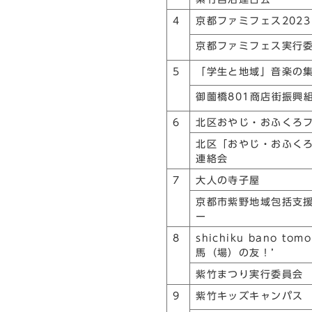
4
京都ファミフェス2023
京都ファミフェス実行
5
「学生と地域」音楽の
御薗橋801商店街振興
6
北区おやじ・おふくろ
北区「おやじ・おふく
連絡会
7
大人の寺子屋
京都市紫野地域包括支
ー
8
shichiku bano to
馬（場）の友！’
紫竹まつり実行委員会
9
紫竹キッズキャンパス