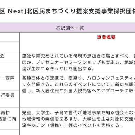
北区 Next]北区民まちづくり提案支援事業採択団
採択団体一覧
事業概要
換会
孤独な育児をされている母親の息抜きの場とすべく、
ほか、プチセミナーやワークショップも実施し、地域
流が生まれるきっかけを創出する。
野・西陣
各種団体との連携で、夏祭り、ハロウィンフェスティ
りを開催する。これらのイベントについて、新たな観
信し、新入居住民や外国人観光客へのアプローチに取
実行委員
ク再耕
児童、大学生、子育て世代が地域事業を知る機会となる
活動に向
地域情報の発信を図るほか、大学生を主な対象に交流
流キッチン（仮称）」等のイベントを実施する。