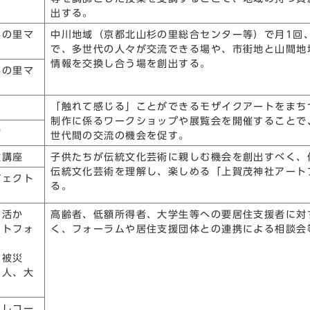
出する。
杉の里マ
中川地域（京都北山杉の里総合センター等）で月1回
で、多世代の人々が交流できる場や、市街地と山間地
情報を交換し合う場を創出する。
杉の里マ
ト
「触れて感じる」ことができるモザイクアートをまち
制作に係るワークショップや展覧会を開催することで
会
世代間の交流の機会を促す。
験講座
子供たちが伝統文化芸術に親しむ機会を創出すべく、
伝統文化芸術を理解し、楽しめる「上賀茂神社アート
ジェクト
る。
に活か
高齢者、低額所得者、大学生等への要居住支援者に対
ットフォ
く、フォーラムや居住支援団体との連携による相談会
、被災
る人、大
らしコー