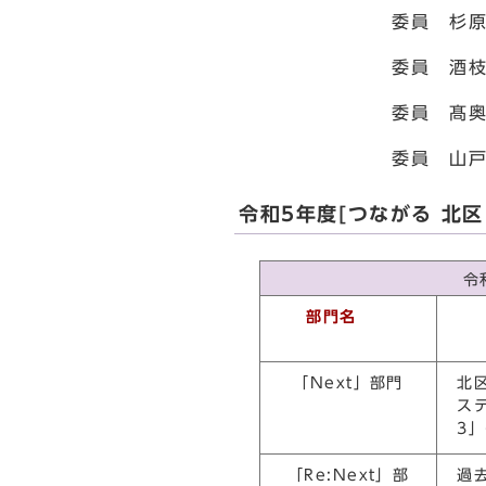
委員 杉原 惠 氏
委員 酒枝 素子 氏
委員 髙奥 英路 
委員 山戸 龍徳 
令和5年度[つながる 北区
令
部門名
「Next」部門
北
ス
3
「Re:Next」部
過