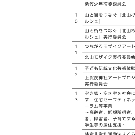
紫竹少年補導委員会
1
山と街をつなぐ『北山
0
ルシェ』
山と街をつなぐ『北山
ルシェ』実行委員会
1
つながるモザイクアー
1
北山モザイク実行委員
1
子ども伝統文化芸術体
2
上賀茂神社アートプロ
実行委員会
1
空き家・空き室を社会
3
す 住宅セーフティネ
ーラム等事業
～高齢者、低額所得者
者、障害者、子育てす
学生等の居住支援～
特定非営利活動法人く