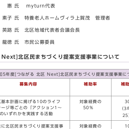
 myturn代表
 特養老人ホームヴィラ上賀茂 管理者
氏 北区地域代表者会議会長
氏 市民公募委員
 Next]北区民まちづくり提案支援事業について
和5年度[つながる 北区 Next]北区民まちづくり提案支援事業に
募集内容
補助率
補
区基本計画に掲げる10のライフ
対象経費の
3
テージ等ごとの「アクション1～
50％
（3
」のいずれかを実践する活動
2
去に北区民まちづくり提案支援事
対象経費の
1