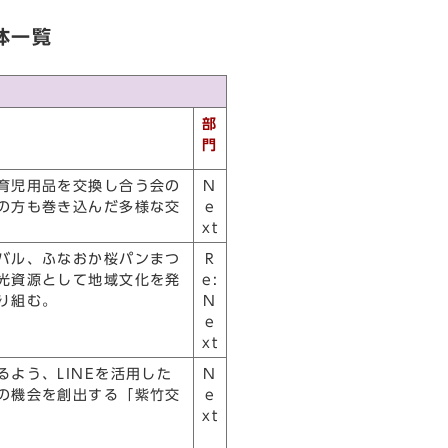
体一覧
部
門
育児用品を交換し合う会の
N
の方も巻き込んだ多様な交
e
xt
バル、ふなおか桜パンまつ
R
光資源として地域文化を発
e:
り組む。
N
e
xt
よう、LINEを活用した
N
の機会を創出する「紫竹交
e
xt