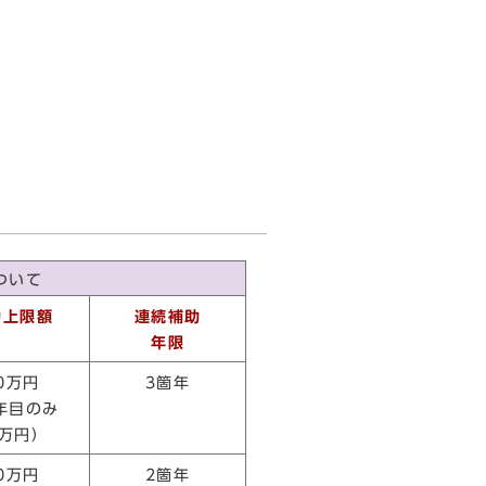
ついて
助上限額
連続補助
年限
0万円
3箇年
年目のみ
5万円）
0万円
2箇年