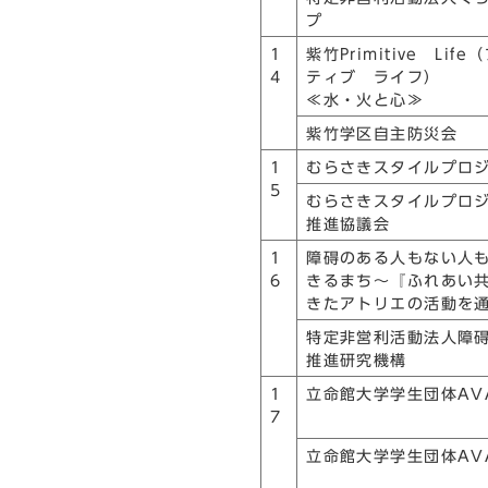
プ
1
紫竹Primitive Lif
4
ティブ ライフ）
≪水・火と心≫
紫竹学区自主防災会
1
むらさきスタイルプロ
5
むらさきスタイルプロ
推進協議会
1
障碍のある人もない人
6
きるまち～『ふれあい
きたアトリエの活動を
特定非営利活動法人障
推進研究機構
1
立命館大学学生団体AV
7
立命館大学学生団体AV