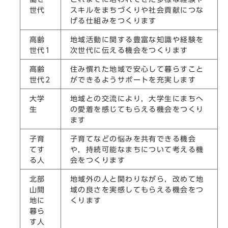
世代
スキルをまちづくりや社会貢献につな
げる仕組みをつくります
高齢
地域活動に関する豊富な知識や経験を
世代1
次世代に伝える機会をつくります
高齢
住み慣れた地域で安心して暮らすこと
世代2
ができるようサポートを充実します
大学
地域との交流により，大学生にまちへ
生
の愛着を感じてもらえる機会をつくり
ます
子育
子育てなどの悩みを共有できる機会
てす
や，持続可能なまちについて考える機
る人
会をつくります
北部
地域外の人と関わりながら，改めて地
山間
域の良さを実感してもらえる機会をつ
地に
くります
暮ら
す人