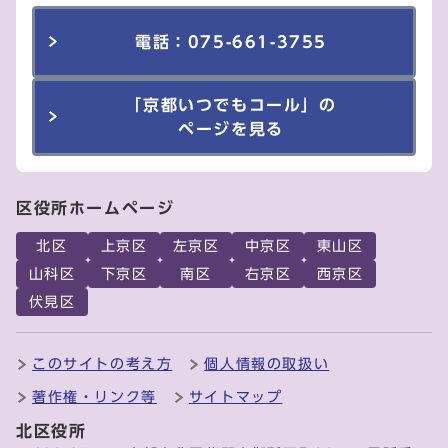
電話：075-661-3755
「京都いつでもコール」の
ページを見る
区役所ホームページ
北区
上京区
左京区
中京区
東山区
山科区
下京区
南区
右京区
西京区
伏見区
このサイトの考え方
個人情報の取扱い
著作権・リンク等
サイトマップ
北区役所