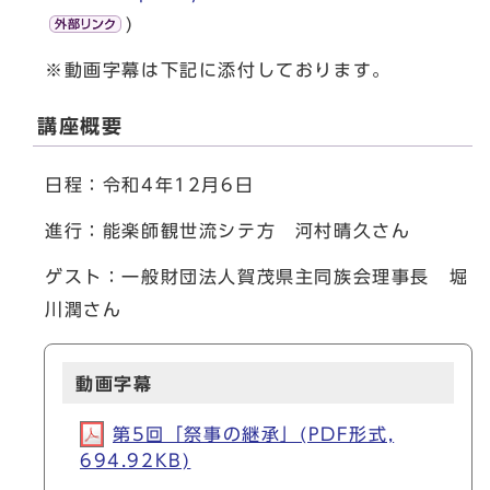
)
※動画字幕は下記に添付しております。
講座概要
日程：令和4年12月6日
進行：能楽師観世流シテ方 河村晴久さん
ゲスト：一般財団法人賀茂県主同族会理事長 堀
川潤さん
動画字幕
第5回「祭事の継承」(PDF形式,
694.92KB)