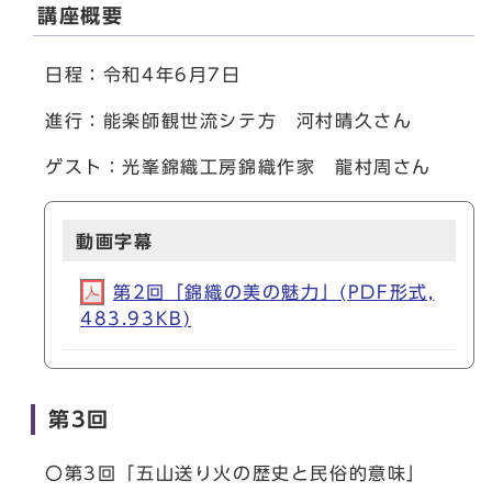
講座概要
日程：令和4年6月7日
進行：能楽師観世流シテ方 河村晴久さん
ゲスト：光峯錦織工房錦織作家 龍村周さん
動画字幕
第2回「錦織の美の魅力」(PDF形式,
483.93KB)
第3回
〇第3回「五山送り火の歴史と民俗的意味」