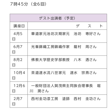
7時45分（全6回）
ゲスト出演者（予定）
講座日
ゲ ス ト
4月5
華道家元池坊次期家元 池坊 専好さん
日
6月7
光峯錦織工房錦織作家 龍村 周さん
日
8月2
佛教大学歴史学部教授 八木 透さん
日
10月4
茶道速水流八世家元 速水 宗燕さん
日
12月6
一般財団法人賀茂県主同族会理事長 堀
日
川 潤さん
2月7
西村圭功漆工房 塗師 西村 圭功さん
日