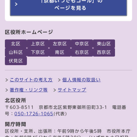
「京都いつでもコール」の
ページを見る
区役所ホームページ
北区
上京区
左京区
中京区
東山区
山科区
下京区
南区
右京区
西京区
伏見区
このサイトの考え方
個人情報の取扱い
著作権・リンク等
サイトマップ
北区役所
〒603-8511 京都市北区紫野東御所田町33-1 電話番
号：
050-1726-1065
(代表)
開庁時間
区役所・支所、出張所：午前9時から午後5時 市役所本庁