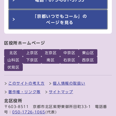
「京都いつでもコール」の
ページを見る
区役所ホームページ
北区
上京区
左京区
中京区
東山区
山科区
下京区
南区
右京区
西京区
伏見区
このサイトの考え方
個人情報の取扱い
著作権・リンク等
サイトマップ
北区役所
〒603-8511 京都市北区紫野東御所田町33-1 電話番
号：
050-1726-1065
(代表)