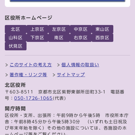
区役所ホームページ
北区
上京区
左京区
中京区
東山区
山科区
下京区
南区
右京区
西京区
伏見区
このサイトの考え方
個人情報の取扱い
著作権・リンク等
サイトマップ
北区役所
〒603-8511 京都市北区紫野東御所田町33-1 電話番
号：
050-1726-1065
(代表)
開庁時間
区役所・支所、出張所：午前9時から午後5時 市役所本庁
舎：午前8時45分から午後5時30分 （いずれも土日祝及
び年末年始を除く）その他の施設については、各施設のホ
ームページ等をご覧ください。