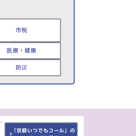
市税
医療・健康
防災
「京都いつでもコール」の