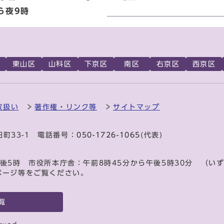
ら夜9時
東山区
山科区
下京区
南区
右京区
西京区
取扱い
著作権・リンク等
サイトマップ
田町33-1 電話番号：
050-1726-1065
(代表)
後5時 市役所本庁舎：午前8時45分から午後5時30分 （い
ページ等をご覧ください。
覧