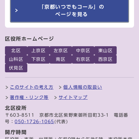
「京都いつでもコール」の
ページを見る
区役所ホームページ
北区
上京区
左京区
中京区
東山区
山科区
下京区
南区
右京区
西京区
伏見区
このサイトの考え方
個人情報の取扱い
著作権・リンク等
サイトマップ
北区役所
〒603-8511 京都市北区紫野東御所田町33-1 電話番
号：
050-1726-1065
(代表)
開庁時間