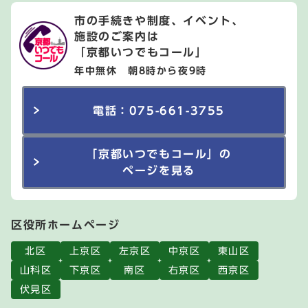
市の手続きや制度、イベント、
施設のご案内は
「京都いつでもコール」
年中無休 朝8時から夜9時
電話：075-661-3755
「京都いつでもコール」の
ページを見る
区役所ホームページ
北区
上京区
左京区
中京区
東山区
山科区
下京区
南区
右京区
西京区
伏見区