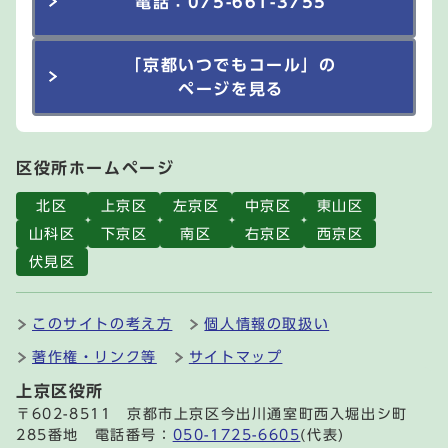
電話：075-661-3755
「京都いつでもコール」の
ページを見る
区役所ホームページ
北区
上京区
左京区
中京区
東山区
山科区
下京区
南区
右京区
西京区
伏見区
このサイトの考え方
個人情報の取扱い
著作権・リンク等
サイトマップ
上京区役所
〒602-8511 京都市上京区今出川通室町西入堀出シ町
285番地 電話番号：
050-1725-6605
(代表)