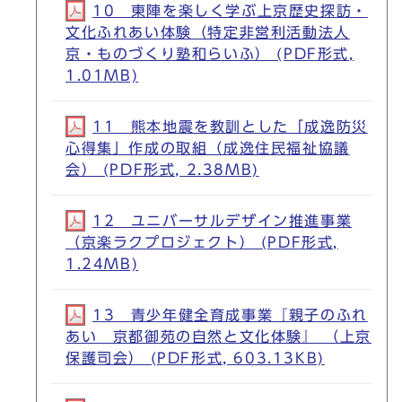
10 東陣を楽しく学ぶ上京歴史探訪・
文化ふれあい体験（特定非営利活動法人
京・ものづくり塾和らいふ） (PDF形式,
1.01MB)
11 熊本地震を教訓とした「成逸防災
心得集」作成の取組（成逸住民福祉協議
会） (PDF形式, 2.38MB)
12 ユニバーサルデザイン推進事業
（京楽ラクプロジェクト） (PDF形式,
1.24MB)
13 青少年健全育成事業『親子のふれ
あい 京都御苑の自然と文化体験』 （上京
保護司会） (PDF形式, 603.13KB)