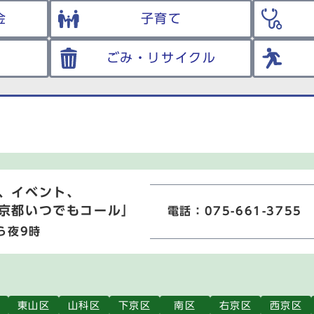
金
子育て
ごみ・リサイクル
、イベント、
京都いつでもコール」
電話：075-661-3755
ら夜9時
東山区
山科区
下京区
南区
右京区
西京区