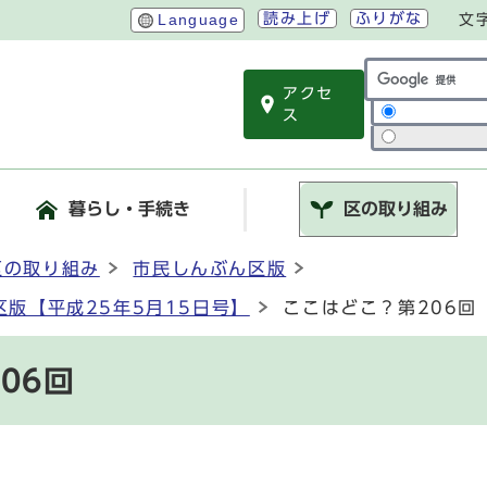
読み上げ
ふりがな
Language
文
アクセ
サイト内検索
ス
暮らし・手続き
区の取り組み
区の取り組み
市民しんぶん区版
版【平成25年5月15日号】
ここはどこ？第206回
06回