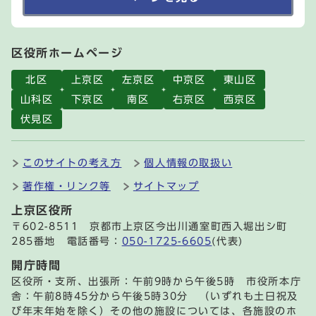
区役所ホームページ
北区
上京区
左京区
中京区
東山区
山科区
下京区
南区
右京区
西京区
伏見区
このサイトの考え方
個人情報の取扱い
著作権・リンク等
サイトマップ
上京区役所
〒602-8511 京都市上京区今出川通室町西入堀出シ町
285番地 電話番号：
050-1725-6605
(代表)
開庁時間
区役所・支所、出張所：午前9時から午後5時 市役所本庁
舎：午前8時45分から午後5時30分 （いずれも土日祝及
び年末年始を除く）その他の施設については、各施設のホ