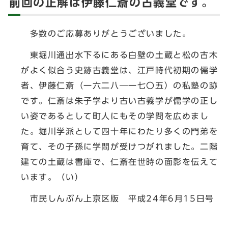
前回の正解は伊藤仁斎の古義堂です。
多数のご応募ありがとうございました。
東堀川通出水下るにある白壁の土蔵と松の古木
がよく似合う史跡古義堂は、江戸時代初期の儒学
者、伊藤仁斎（一六二八―一七〇五）の私塾の跡
です。仁斎は朱子学より古い古義学が儒学の正し
い姿であるとして町人にもその学問を広めまし
た。堀川学派として四十年にわたり多くの門弟を
育て、その子孫に学問が受けつがれました。二階
建ての土蔵は書庫で、仁斎在世時の面影を伝えて
います。（い）
市民しんぶん上京区版 平成24年6月15日号