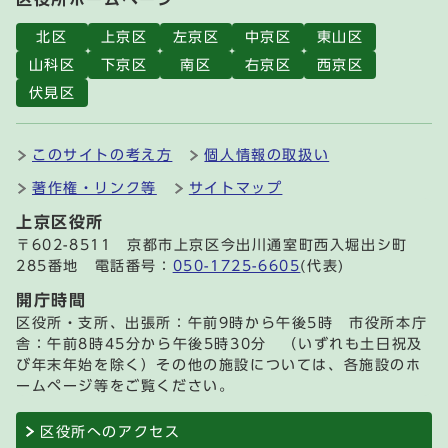
北区
上京区
左京区
中京区
東山区
山科区
下京区
南区
右京区
西京区
伏見区
このサイトの考え方
個人情報の取扱い
著作権・リンク等
サイトマップ
上京区役所
〒602-8511 京都市上京区今出川通室町西入堀出シ町
285番地 電話番号：
050-1725-6605
(代表)
開庁時間
区役所・支所、出張所：午前9時から午後5時 市役所本庁
舎：午前8時45分から午後5時30分 （いずれも土日祝及
び年末年始を除く）その他の施設については、各施設のホ
ームページ等をご覧ください。
区役所へのアクセス