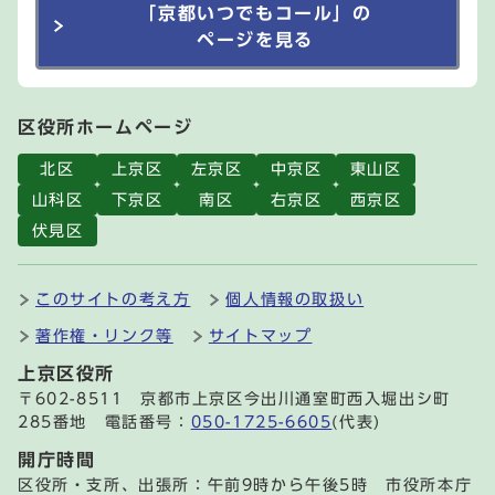
「京都いつでもコール」の
ページを見る
区役所ホームページ
北区
上京区
左京区
中京区
東山区
山科区
下京区
南区
右京区
西京区
伏見区
このサイトの考え方
個人情報の取扱い
著作権・リンク等
サイトマップ
上京区役所
〒602-8511 京都市上京区今出川通室町西入堀出シ町
285番地 電話番号：
050-1725-6605
(代表)
開庁時間
区役所・支所、出張所：午前9時から午後5時 市役所本庁